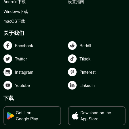
Android下载
设置指南
Windows下载
macOS下载
关于我们
Facebook
Reddit
Twitter
Tiktok
Instagram
Pinterest
Youtube
Linkedln
下载
Get it on
Download on the
Google Play
App Store